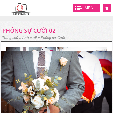
MENU
PHÓNG SỰ CƯỚI 02
»
»
Trang chủ
Ảnh cưới
Phóng sự Cưới