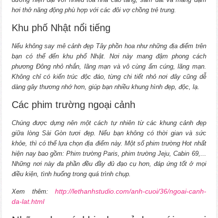
hơi thở năng động phù hợp với các đôi vợ chồng trẻ trung.
Khu phố Nhật nổi tiếng
Nếu không say mê cảnh đẹp Tây phồn hoa như những địa điểm trên
bạn có thể đến khu phố Nhật. Nơi này mang đậm phong cách
phương Đông nhỏ nhắn, lãng mạn và vô cùng ấm cúng, lãng mạn.
Không chỉ có kiến trúc độc đáo, từng chi tiết nhỏ nơi đây cũng dễ
dàng gây thương nhớ hơn, giúp bạn nhiều khung hình đẹp, độc, lạ.
Các phim trường ngoại cảnh
Chúng được dựng nên một cách tự nhiên từ các khung cảnh đẹp
giữa lòng Sài Gòn tươi đẹp. Nếu bạn không có thời gian và sức
khỏe, thì có thể lựa chọn địa điểm này. Một số phim trường Hot nhất
hiện nay bao gồm: Phim trường Paris, phim trường Jeju, Cabin 69,...
Những nơi này đa phần đều đầy đủ đạo cụ hơn, đáp ứng tốt ở mọi
điều kiện, tình huống trong quá trình chụp.
http://lethanhstudio.com/anh-cuoi/36/ngoai-canh-
Xem thêm:
da-lat.html