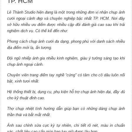
TP. HCM
Lê Thành Studio hiện đang là một trong những đơn vị nhận chụp ảnh
cưới ngoại cảnh đẹp và chuyên nghiệp bậc nhất TP. HCM. Nơi đây
sở hữu nhiều ưu điểm được nhiều cặp đôi đánh giá cao sau khi trải
nghiệm dịch vụ. Có thể kể đến như:
Phong cách chụp ảnh cưới đa dạng, phong phú với danh sách nhiều
địa điểm mới lạ, ấn tượng.
Đội ngũ nhiếp ảnh gia nhiều kinh nghiệm, giàu ý tưởng sáng tạo khi
chụp ảnh ngoại cảnh.
Chuyên viên trang điểm tay nghề “cứng” có tâm cho cô dâu luôn nổi
bật, xinh tươi nhất.
Hệ thống thiết bị, dụng cụ, phụ kiện hỗ trợ chụp ảnh hiện đại, đầy đủ
cho kỹ thuật đỉnh cao.
Thợ chụp nhiệt tình hướng dẫn giúp bạn có những dáng chụp ảnh
thần thái và bắt mắt nhất.
Ảnh sau chỉnh sửa cực kỳ tự nhiên, chi tiết rõ nét, màu in chuẩn
xác, chất liệu cao cấp giúp bạn lưu giữ được lâu hơn.