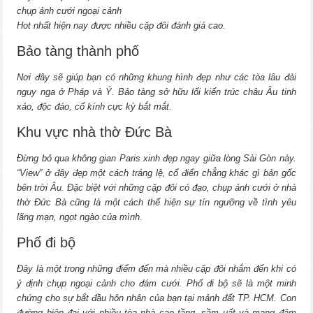
chụp ảnh cưới ngoại cảnh
Hot nhất hiện nay được nhiều cặp đôi đánh giá cao.
Bảo tàng thành phố
Nơi đây sẽ giúp bạn có những khung hình đẹp như các tòa lâu đài
nguy nga ở Pháp và Ý. Bảo tàng sở hữu lối kiến trúc châu Âu tinh
xảo, độc đáo, cổ kính cực kỳ bắt mắt.
Khu vực nhà thờ Đức Bà
Đừng bỏ qua không gian Paris xinh đẹp ngay giữa lòng Sài Gòn này.
“View” ở đây đẹp một cách tráng lệ, cổ điển chẳng khác gì bản gốc
bên trời Âu. Đặc biệt với những cặp đôi có đạo, chụp ảnh cưới ở nhà
thờ Đức Bà cũng là một cách thể hiện sự tín ngưỡng về tình yêu
lãng mạn, ngọt ngào của mình.
Phố đi bộ
Đây là một trong những điểm đến mà nhiều cặp đôi nhắm đến khi có
ý định chụp ngoại cảnh cho đám cưới. Phố đi bộ sẽ là một minh
chứng cho sự bắt đầu hôn nhân của bạn tại mảnh đất TP. HCM. Con
đường hiện đại với nhiều tòa nhà cao tầng, sầm uất và mang đậm