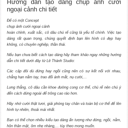
Hướng dẫn tạo dáng chụp ảnh cưới
ngoại cảnh chi tiết
Để có một Concept
chụp ảnh cưới ngoại cảnh
hoàn chỉnh, xuất sắc, cô dâu chú rể cũng là yếu tố chính. Việc tạo
dáng rất quan trọng, chúng quyết định bạn lên hình có đẹp hay
không, có chuyên nghiệp, thần thái.
Nếu bạn chưa biết cách tạo dáng hãy tham khảo ngay những hướng
dẫn chi tiết dưới đây từ Lê Thành Studio:
Các cặp đôi dù đứng hay ngồi cũng nên có sự kết nối với nhau,
chẳng hạn nắm tay, trao đổi ánh mắt, nụ cười,...
Lưng thẳng, cô dâu cần khoe đường cong cơ thể, chú rể nên chú ý
đến cách đứng ngoài để trông cao ráo hơn.
Hãy nhớ cười thật tươi, giải phóng tay chân và toàn bộ cơ thể để lên
hình tự nhiên, thoải mái nhất.
Bạn có thể chọn nhiều kiểu tạo dáng ấn tượng như đứng, ngồi, nằm,
hôn thân mật, ôm nhẹ nhàng,... tùy theo mong muốn.