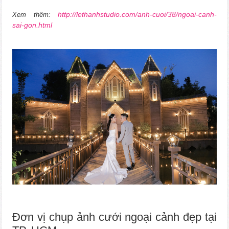
http://lethanhstudio.com/anh-cuoi/38/ngoai-canh-
Xem thêm:
sai-gon.html
Đơn vị chụp ảnh cưới ngoại cảnh đẹp tại