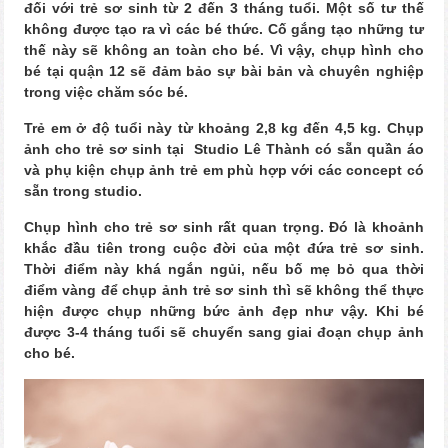
đối với trẻ sơ sinh từ 2 đến 3 tháng tuổi. Một số tư thế
không được tạo ra vì các bé thức. Cố gắng tạo những tư
thế này sẽ không an toàn cho bé. Vì vậy, chụp hình cho
bé tại quận 12 sẽ đảm bảo sự bài bản và chuyên nghiệp
trong việc chăm sóc bé.
Trẻ em ở độ tuổi này từ khoảng 2,8 kg đến 4,5 kg. Chụp
ảnh cho trẻ sơ sinh tại Studio Lê Thành có sẵn quần áo
và phụ kiện chụp ảnh trẻ em phù hợp với các concept có
sẵn trong studio.
Chụp hình cho trẻ sơ sinh rất quan trọng. Đó là khoảnh
khắc đầu tiên trong cuộc đời của một đứa trẻ sơ sinh.
Thời điểm này khá ngắn ngủi, nếu bố mẹ bỏ qua thời
điểm vàng để chụp ảnh trẻ sơ sinh thì sẽ không thể thực
hiện được chụp những bức ảnh đẹp như vậy. Khi bé
được 3-4 tháng tuổi sẽ chuyển sang giai đoạn chụp ảnh
cho bé.