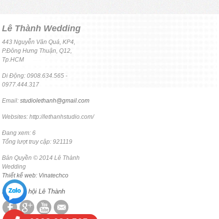
Lê Thành Wedding
443 Nguyễn Văn Quá, KP4,
P.Đông Hưng Thuận, Q12,
Tp.HCM
Di Động: 0908.634.565 -
0977.444.317
Email:
studiolethanh@gmail.com
Websites: http://lethanhstudio.com/
Đang xem: 6
Tổng lượt truy cập: 921119
Bản Quyền © 2014 Lê Thành
Wedding
Thiết kế web: Vinatechco
Mạng xã hội Lê Thành