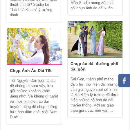
Mẫn Studio mang đến hai
thuật tinh tế? Studio Lê
gói chụp ảnh áo dài xuân …
Thành là địa chỉ lý tưởng
dành …
Chụp áo dài đường phố
Sài gòn
Chụp Ảnh Áo Dài Tết
Sài Gòn, thành phố mang
Tết Nguyên Đán luôn là dịp
đậm hơi thở hiện đại nhưng
để chúng ta sum vầy, lưu
vẫn giữ nguyên nét cổ kính,
giữ những khoảnh khắc
là địa điểm lý tưởng để thực
đáng nhớ. Và không gì tuyệt
hiện những bộ ảnh áo dài
vời hơn khi diện áo dài
truyền thống. Với sự giao
truyền thống để chụp những
thoa giữa các nền văn …
bức ảnh đậm chất Việt Nam.
Dưới …