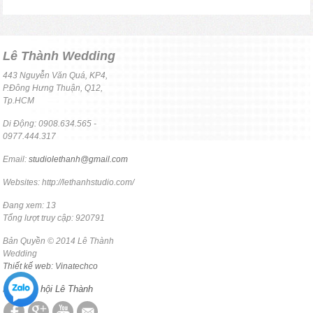
Lê Thành Wedding
443 Nguyễn Văn Quá, KP4,
P.Đông Hưng Thuận, Q12,
Tp.HCM
Di Động: 0908.634.565 -
0977.444.317
Email:
studiolethanh@gmail.com
Websites: http://lethanhstudio.com/
Đang xem: 13
Tổng lượt truy cập: 920791
Bản Quyền © 2014 Lê Thành
Wedding
Thiết kế web: Vinatechco
Mạng xã hội Lê Thành