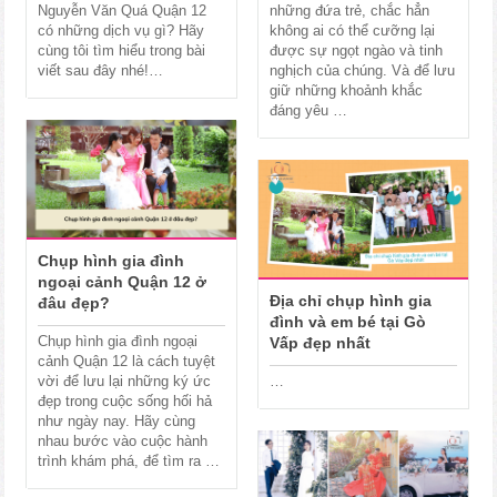
Nguyễn Văn Quá Quận 12
những đứa trẻ, chắc hẳn
có những dịch vụ gì? Hãy
không ai có thể cưỡng lại
cùng tôi tìm hiểu trong bài
được sự ngọt ngào và tinh
viết sau đây nhé!…
nghịch của chúng. Và để lưu
giữ những khoảnh khắc
đáng yêu …
Chụp hình gia đình
ngoại cảnh Quận 12 ở
Địa chỉ chụp hình gia
đâu đẹp?
đình và em bé tại Gò
Chụp hình gia đình ngoại
Vấp đẹp nhất
cảnh Quận 12 là cách tuyệt
vời để lưu lại những ký ức
…
đẹp trong cuộc sống hối hả
như ngày nay. Hãy cùng
nhau bước vào cuộc hành
trình khám phá, để tìm ra …